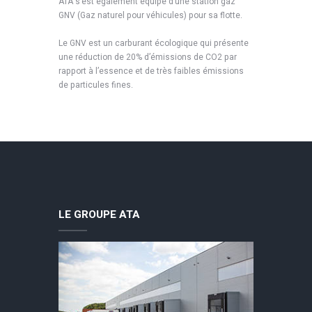
ATA s’est également équipé d’une station gaz
GNV (Gaz naturel pour véhicules) pour sa flotte.
Le GNV est un carburant écologique qui présente
une réduction de 20% d’émissions de CO2 par
rapport à l’essence et de très faibles émissions
de particules fines.
LE GROUPE ATA