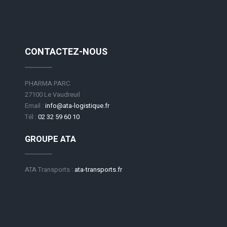
CONTACTEZ-NOUS
PHARMA PARC
27100 Le Vaudreuil
Email :
info@ata-logistique.fr
Tél :
02 32 59 60 10
GROUPE ATA
ATA Transports :
ata-transports.fr