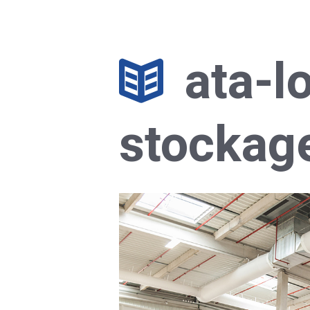
ata-l
stockage