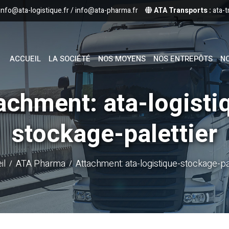
info@ata-logistique.fr
/
info@ata-pharma.fr
ATA Transports :
ata-t
ACCUEIL
LA SOCIÉTÉ
NOS MOYENS
NOS ENTREPÔTS
NO
achment: ata-logisti
stockage-palettier
il
ATA Pharma
Attachment: ata-logistique-stockage-pa