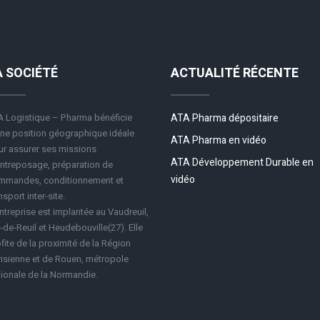
A SOCIÉTÉ
ACTUALITÉ RÉCENTE
 Logistique – Pharma bénéficie
ATA Pharma dépositaire
ne position géographique idéale
ATA Pharma en vidéo
r assurer ses missions
ATA Développement Durable en
ntreposage, préparation de
vidéo
mmandes, conditionnement et
nsport inter-site.
ntreprise est implantée au Vaudreuil,
-de-Reuil et Heudebouville(27). Elle
fite de la proximité de la Région
isienne et de Rouen, métropole
ionale de la Normandie.