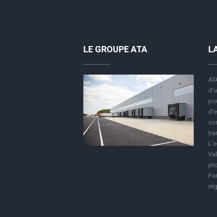
LE GROUPE ATA
L
ATA
d’u
pou
d’e
co
tra
L’e
Val
pro
Par
rég