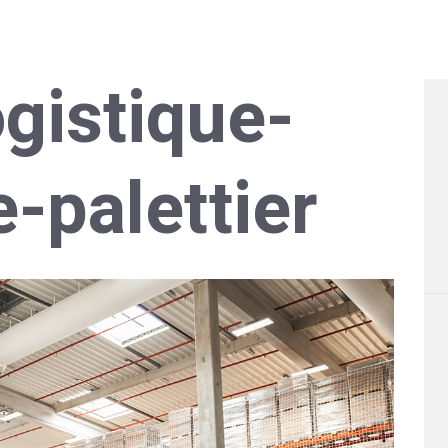
ogistique-
-palettier