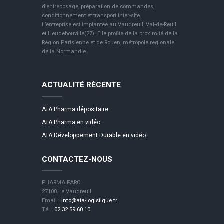
d’entreposage, préparation de commandes,
conditionnement et transport inter-site.
L’entreprise est implantée au Vaudreuil, Val-de-Reuil
et Heudebouville(27). Elle profite de la proximité de la
Région Parisienne et de Rouen, métropole régionale
de la Normandie.
ACTUALITÉ RÉCENTE
ATA Pharma dépositaire
ATA Pharma en vidéo
ATA Développement Durable en vidéo
CONTACTEZ-NOUS
PHARMA PARC
27100 Le Vaudreuil
Email :
info@ata-logistique.fr
Tél :
02 32 59 60 10