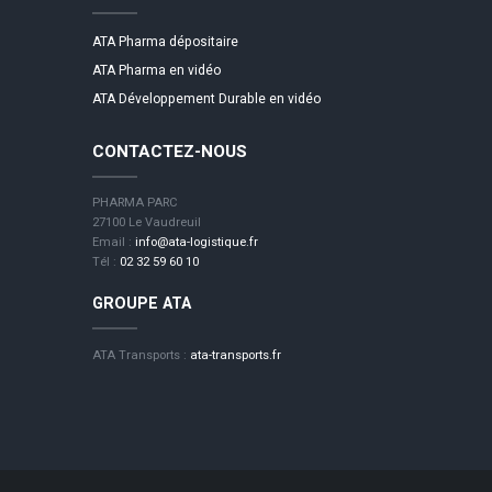
ATA Pharma dépositaire
ATA Pharma en vidéo
ATA Développement Durable en vidéo
CONTACTEZ-NOUS
PHARMA PARC
27100 Le Vaudreuil
Email :
info@ata-logistique.fr
Tél :
02 32 59 60 10
GROUPE ATA
ATA Transports :
ata-transports.fr