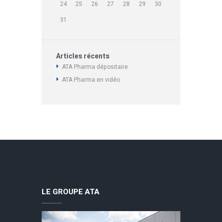
24
25
26
27
28
29
30
31
Articles récents
ATA Pharma dépositaire
ATA Pharma en vidéo
LE GROUPE ATA