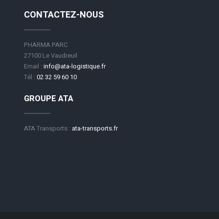
CONTACTEZ-NOUS
PHARMA PARC
27100 Le Vaudreuil
Email :
info@ata-logistique.fr
Tél :
02 32 59 60 10
GROUPE ATA
ATA Transports :
ata-transports.fr