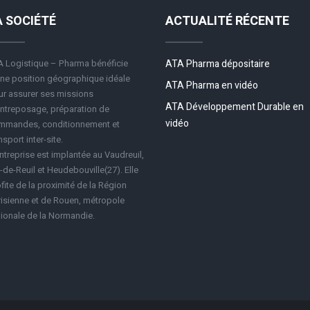
A SOCIÉTÉ
ACTUALITÉ RÉCENTE
 Logistique – Pharma bénéficie
ATA Pharma dépositaire
ne position géographique idéale
ATA Pharma en vidéo
r assurer ses missions
ATA Développement Durable en
ntreposage, préparation de
vidéo
mmandes, conditionnement et
nsport inter-site.
ntreprise est implantée au Vaudreuil,
-de-Reuil et Heudebouville(27). Elle
fite de la proximité de la Région
isienne et de Rouen, métropole
ionale de la Normandie.