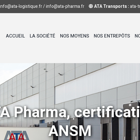
info@ata-logistique.fr
/
info@ata-pharma.fr
ATA Transports :
ata-t
ACCUEIL
LA SOCIÉTÉ
NOS MOYENS
NOS ENTREPÔTS
NO
A Pharma, certificat
ANSM