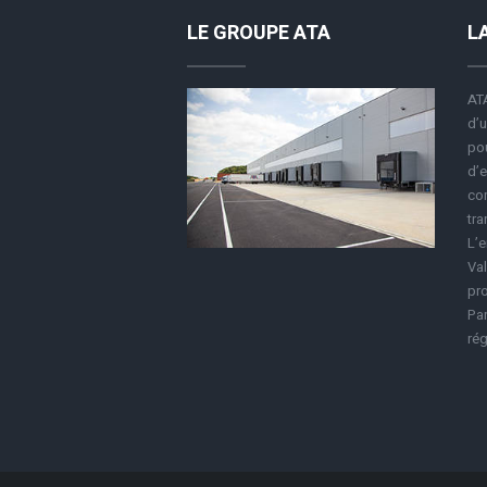
LE GROUPE ATA
L
ATA
d’u
pou
d’e
co
tra
L’e
Val
pro
Par
rég