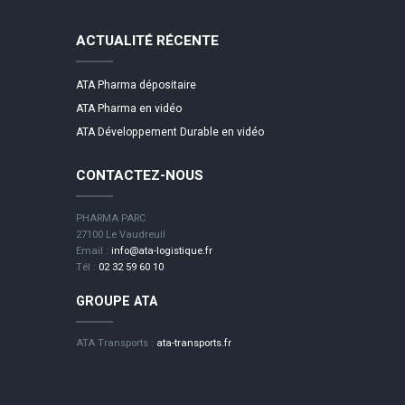
ACTUALITÉ RÉCENTE
ATA Pharma dépositaire
ATA Pharma en vidéo
ATA Développement Durable en vidéo
CONTACTEZ-NOUS
PHARMA PARC
27100 Le Vaudreuil
Email :
info@ata-logistique.fr
Tél :
02 32 59 60 10
GROUPE ATA
ATA Transports :
ata-transports.fr