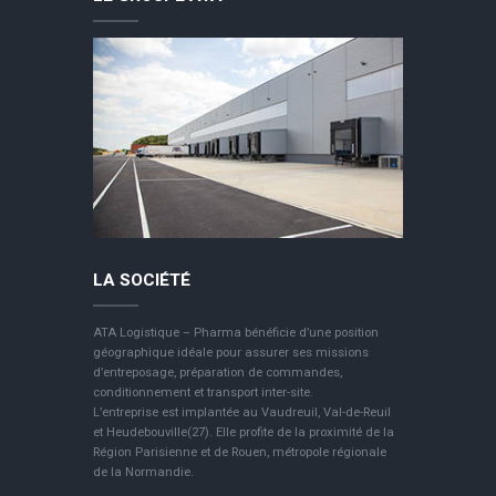
LA SOCIÉTÉ
ATA Logistique – Pharma bénéficie d’une position
géographique idéale pour assurer ses missions
d’entreposage, préparation de commandes,
conditionnement et transport inter-site.
L’entreprise est implantée au Vaudreuil, Val-de-Reuil
et Heudebouville(27). Elle profite de la proximité de la
Région Parisienne et de Rouen, métropole régionale
de la Normandie.