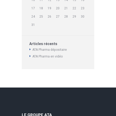
17
18
19
20
21
22
23
24
25
26
27
28
29
30
31
Articles récents
ATA Pharma dépositaire
ATA Pharma en vidéo
LE GROUPE ATA