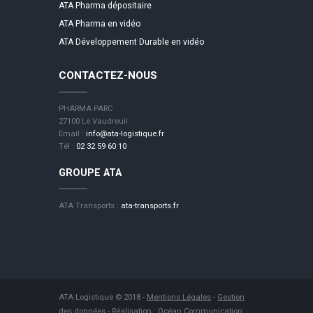
ATA Pharma dépositaire
ATA Pharma en vidéo
ATA Développement Durable en vidéo
CONTACTEZ-NOUS
PHARMA PARC
27100 Le Vaudreuil
Email :
info@ata-logistique.fr
Tél :
02 32 59 60 10
GROUPE ATA
ATA Transports :
ata-transports.fr
ATA Logistique © 2018 -
Mentions Légales
-
Gestion
des données
- Réalisation :
Océan Communication