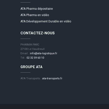
ATA Pharma dépositaire
ATA Pharma en vidéo
ATA Développement Durable en vidéo
CONTACTEZ-NOUS
PHARMA PARC
27100 Le Vaudreuil
Email :
info@ata-logistique.fr
Tél :
02 32 59 60 10
GROUPE ATA
ATA Transports :
ata-transports.fr