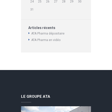
24
25
26
27
28
29
30
31
Articles récents
ATA Pharma dépositaire
ATA Pharma en vidéo
LE GROUPE ATA