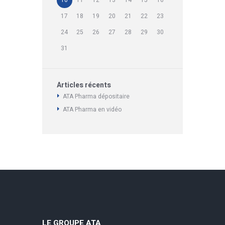
17
18
19
20
21
22
23
24
25
26
27
28
29
30
31
Articles récents
ATA Pharma dépositaire
ATA Pharma en vidéo
LE GROUPE ATA