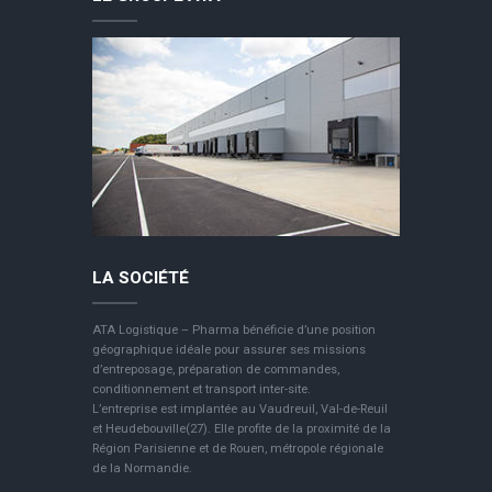
LA SOCIÉTÉ
ATA Logistique – Pharma bénéficie d’une position
géographique idéale pour assurer ses missions
d’entreposage, préparation de commandes,
conditionnement et transport inter-site.
L’entreprise est implantée au Vaudreuil, Val-de-Reuil
et Heudebouville(27). Elle profite de la proximité de la
Région Parisienne et de Rouen, métropole régionale
de la Normandie.