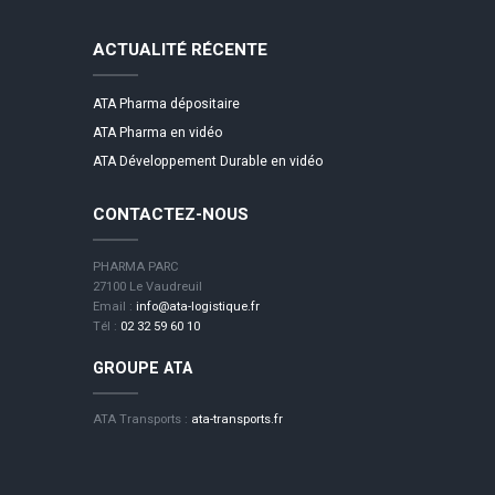
ACTUALITÉ RÉCENTE
ATA Pharma dépositaire
ATA Pharma en vidéo
ATA Développement Durable en vidéo
CONTACTEZ-NOUS
PHARMA PARC
27100 Le Vaudreuil
Email :
info@ata-logistique.fr
Tél :
02 32 59 60 10
GROUPE ATA
ATA Transports :
ata-transports.fr