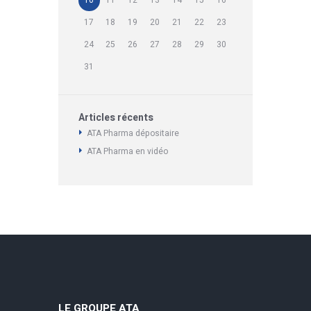
17
18
19
20
21
22
23
24
25
26
27
28
29
30
31
Articles récents
ATA Pharma dépositaire
ATA Pharma en vidéo
LE GROUPE ATA