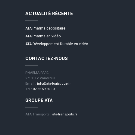
ACTUALITÉ RÉCENTE
ATA Pharma dépositaire
ATA Pharma en vidéo
ATA Développement Durable en vidéo
CONTACTEZ-NOUS
PHARMA PARC
27100 Le Vaudreuil
Email :
info@ata-logistique.fr
Tél :
02 32 59 60 10
GROUPE ATA
ATA Transports :
ata-transports.fr