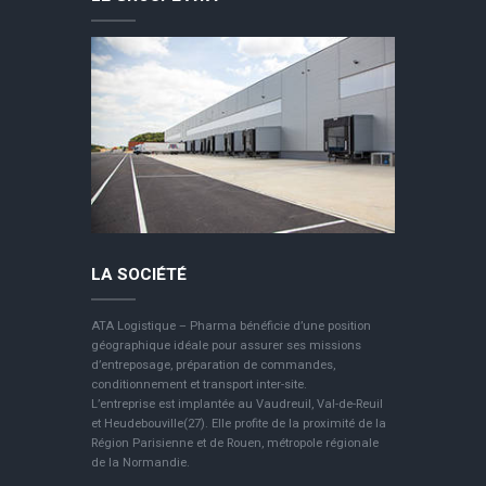
LA SOCIÉTÉ
ATA Logistique – Pharma bénéficie d’une position
géographique idéale pour assurer ses missions
d’entreposage, préparation de commandes,
conditionnement et transport inter-site.
L’entreprise est implantée au Vaudreuil, Val-de-Reuil
et Heudebouville(27). Elle profite de la proximité de la
Région Parisienne et de Rouen, métropole régionale
de la Normandie.