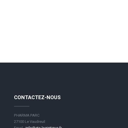
CONTACTEZ-NOUS
PHARMA PARC
27100 Le Vaudreuil
Email :
info@ata-logistique.fr