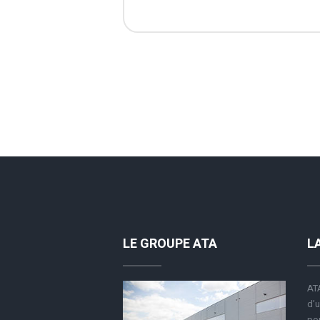
LE GROUPE ATA
L
ATA
d’u
pou