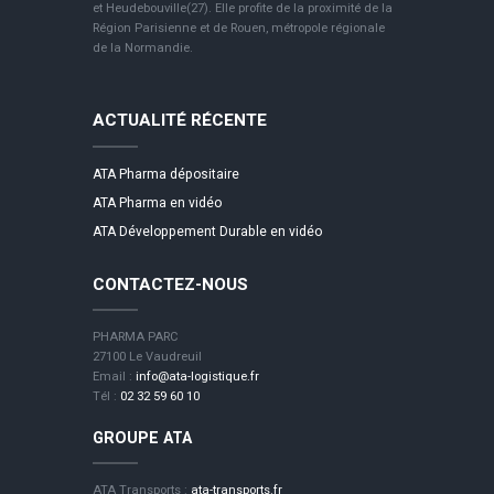
et Heudebouville(27). Elle profite de la proximité de la
Région Parisienne et de Rouen, métropole régionale
de la Normandie.
ACTUALITÉ RÉCENTE
ATA Pharma dépositaire
ATA Pharma en vidéo
ATA Développement Durable en vidéo
CONTACTEZ-NOUS
PHARMA PARC
27100 Le Vaudreuil
Email :
info@ata-logistique.fr
Tél :
02 32 59 60 10
GROUPE ATA
ATA Transports :
ata-transports.fr