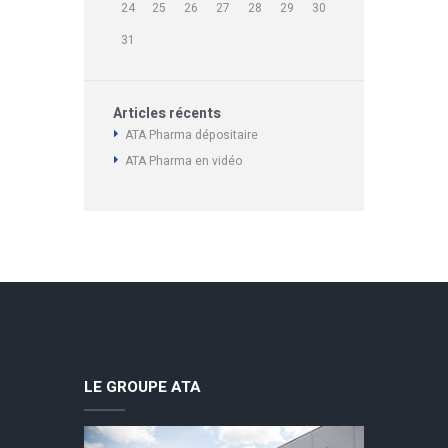
24
25
26
27
28
29
30
31
Articles récents
ATA Pharma dépositaire
ATA Pharma en vidéo
LE GROUPE ATA