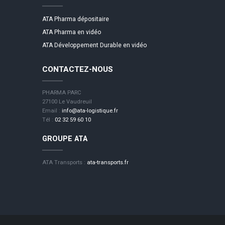
ATA Pharma dépositaire
ATA Pharma en vidéo
ATA Développement Durable en vidéo
CONTACTEZ-NOUS
PHARMA PARC
27100 Le Vaudreuil
Email :
info@ata-logistique.fr
Tél :
02 32 59 60 10
GROUPE ATA
ATA Transports :
ata-transports.fr