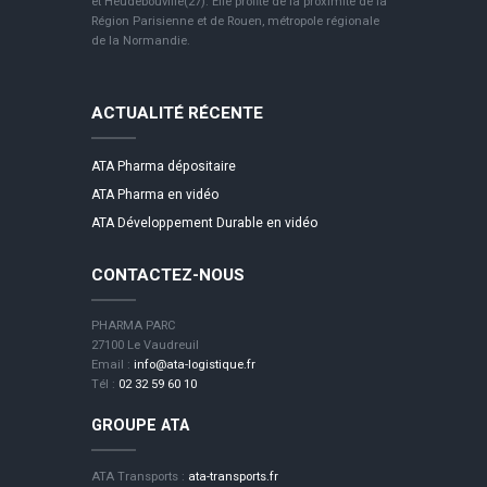
et Heudebouville(27). Elle profite de la proximité de la
Région Parisienne et de Rouen, métropole régionale
de la Normandie.
ACTUALITÉ RÉCENTE
ATA Pharma dépositaire
ATA Pharma en vidéo
ATA Développement Durable en vidéo
CONTACTEZ-NOUS
PHARMA PARC
27100 Le Vaudreuil
Email :
info@ata-logistique.fr
Tél :
02 32 59 60 10
GROUPE ATA
ATA Transports :
ata-transports.fr